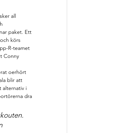
ker all 
h 
ar paket. Ett 
 och körs 
ipp-R-teamet 
gt Conny 
erat oerhört
a blir att
alternativ i 
ortörerna dra 
ckouten. 
n 