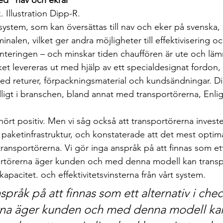
ed ”nav och ekrar”
. Illustration Dipp-R.
ystem, som kan översättas till nav och eker på svenska, s
inalen, vilket ger andra möjligheter till effektivisering oc
nteringen – och minskar tiden chauffören är ute och lämn
t levereras ut med hjälp av ett specialdesignat fordon,
 med returer, förpackningsmaterial och kundsändningar. D
dligt i branschen, bland annat med transportörerna, Enli
ört positiv. Men vi såg också att transportörerna invest
paketinfrastruktur, och konstaterade att det mest optimal
transportörerna. Vi gör inga anspråk på att finnas som ett 
rtörerna äger kunden och med denna modell kan transp
 kapacitet. och effektivitetsvinsterna från vårt system.
språk på att finnas som ett alternativ i che
rna äger kunden och med denna modell ka