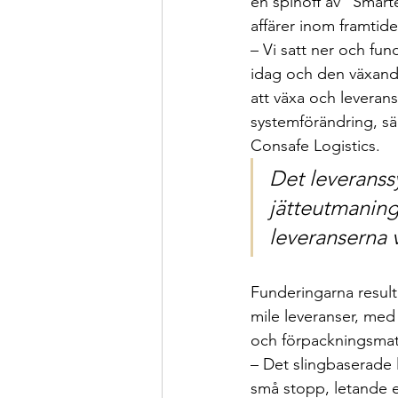
en spinoff av “Smart
affärer inom framtide
– Vi satt ner och fun
idag och den växand
att växa och leverans
systemförändring, sä
Consafe Logistics.
Det leveranss
jätteutmaning
leveranserna 
Funderingarna result
mile leveranser, me
och förpackningsmat
– Det slingbaserade 
små stopp, letande e