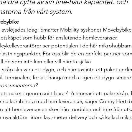
a dra nytta av sin line-haul kapacitet. och 
insterna från vårt system.
ebybike
 avslöjades idag; Smarter Mobility-syskonet Movebybik
aketskåpet som hubb för anslutande hemleveranser.
ykelleverantörer ser potentialen i de här mikrohubbarna
lastningspunkter. För oss blir de en perfekt partner som 
l de som inte kan eller vill hämta själva.
skåp ska vara ett dygn, och hämtas inte ett paket under 
ill terminalen, för att hänga med ut igen ett dygn senare
ör konsumenterna?
 ett paket i genomsnitt bara 4–6 timmar i ett paketskåp.
 kunna kombinera med hemleveranser, säger Conny Hertzb
en att hemleveransen sker från modulen och inte från utk
 nya aktörer inom last-meter delivery och så kallad mikro