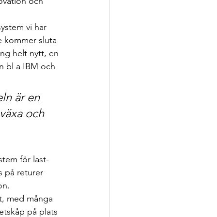
ovation och 
ystem vi har 
e kommer sluta 
ng helt nytt, en 
n bl a IBM och 
ln är en 
växa och 
tem för last-
 på returer 
on.
vt, med många 
etskåp på plats 