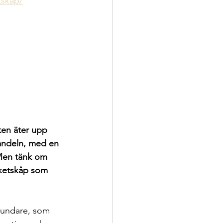
tskap/
lken äter upp 
handeln, med en 
 Men tänk om 
aketskåp som 
undare, som 