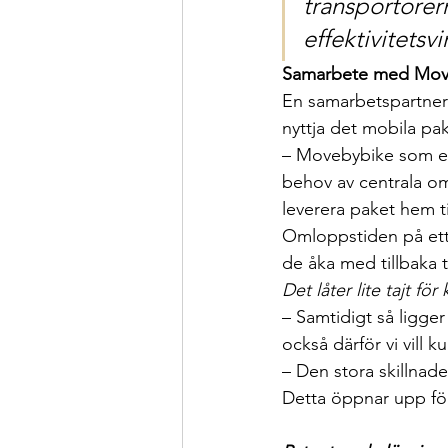
transportörern
effektivitetsv
Samarbete med Mov
En samarbetspartner
nyttja det mobila p
– Movebybike som elc
behov av centrala om
leverera paket hem til
Omloppstiden på ett 
de åka med tillbaka t
Det låter lite tajt f
– Samtidigt så ligger
också därför vi vill
– Den stora skillnad
Detta öppnar upp för