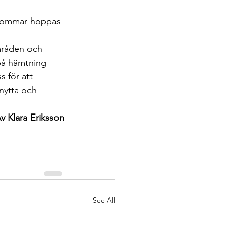
a sommar hoppas 
mråden och 
 på hämtning 
 för att 
nytta och 
v Klara Eriksson
See All