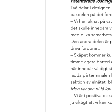
Patenterade lösning
Två delar i designen
bakdelen på det for
– Vi har räknat på va
det skulle innebära v
med olika samarbetspa
Den andra delen är pa
driva fordonet.
– Skåpet kommer kun
timme agera batteri å
här innebär väldigt s
ladda på terminalen 
sektion av elnätet, b
Men var ska ni få lov
– Vi är i positiva di
ju viktigt att vi ka