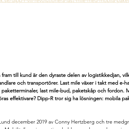
ik.se/dipp-r-vill-revolutionera-last-mile-med-mobila-pake
 fram till kund är den dyraste delen av logistikkedjan, vi
ndlare och transportörer. Last mile växer i takt med e-
 paketterminaler, last mile-bud, paketskåp och fordon.
öras effektivare? Dipp-R tror sig ha lösningen: mobila p
 Lund december 2019 av Conny Hertzberg och tre medgr