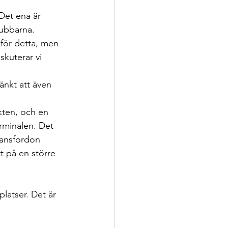
Det ena är 
hubbarna.
 för detta, men 
skuterar vi 
änkt att även 
ten, och en 
erminalen. Det 
ransfordon 
t på en större 
latser. Det är 