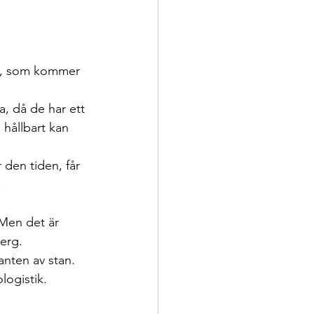
e, som kommer 
, då de har ett 
hållbart kan 
den tiden, får 
.
 Men det är 
erg.
anten av stan. 
logistik.