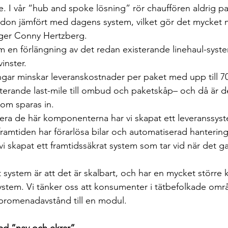
. I vår “hub and spoke lösning” rör chauffören aldrig p
rdon jämfört med dagens system, vilket gör det mycket 
äger Conny Hertzberg.
 en förlängning av det redan existerande linehaul-syst
vinster.
ngar minskar leveranskostnader per paket med upp till 7
terande last-mile till ombud och paketskåp– och då är det
om sparas in.
ra de här komponenterna har vi skapat ett leveranssyst
 i framtiden har förarlösa bilar och automatiserad hanterin
vi skapat ett framtidssäkrat system som tar vid när det g
rt system är att det är skalbart, och har en mycket större 
stem. Vi tänker oss att konsumenter i tätbefolkade omr
promenadavstånd till en modul.