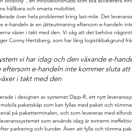
er Mobility”, en innovationshubb som ska accelerera inn
ns hållbara och smarta mobilitet.
derade över hela problemet kring last-mile. Det leveranss
e e-handeln är en jätteutmaning eftersom e-handeln int
erna växer i takt med den. Vi såg att det behövs någonti
ger Conny Hertzberg, som har lång logistikbakgrund frå
ystem vi har idag och den växande e-hande
 eftersom e-handeln inte kommer sluta att 
växer i takt med den
erade i designen av systemet Dipp-R, ett nytt leveranssys
d mobila paketskåp som kan fyllas med paket och tömmas
erial på paketterminalen, och som levereras med elford
leveranssystemet som används idag är extremt ineffekti
fter parkering och kunder. Även att fylla och tömma pak