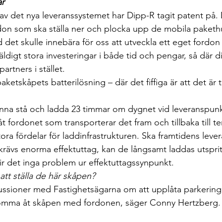
ar
 av det nya leveranssystemet har Dipp-R tagit patent på. 
don som ska ställa ner och plocka upp de mobila paket
d det skulle innebära för oss att utveckla ett eget fordon
äldigt stora investeringar i både tid och pengar, så där di
rtners i stället.
ketskåpets batterilösning – där det fiffiga är att det är t
na stå och ladda 23 timmar om dygnet vid leveranspunk
t fordonet som transporterar det fram och tillbaka till t
tora fördelar för laddinfrastrukturen. Ska framtidens leve
krävs enorma effektuttag, kan de långsamt laddas utsprit
lir det inga problem ur effektuttagssynpunkt.
 att ställa de här skåpen?
skussioner med Fastighetsägarna om att upplåta parkeringp
n komma åt skåpen med fordonen, säger Conny Hertzberg.