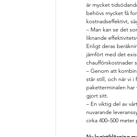
är mycket tidsödande
behövs mycket få fo
kostnadseffektivt, s
– Man kan se det som
liknande effektivitets
Enligt deras beräkni
jämfört med det exis
chaufförskostnader s
– Genom att kombine
står still, och när vi
paketterminalen har 
gjort sitt.
– En viktig del av vå
nuvarande leveranssy
cirka 400–500 meter 