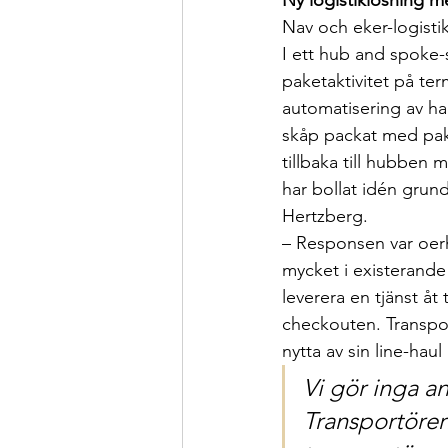
Ny logistiklösning m
Nav och eker-logistik
I ett hub and spoke-s
paketaktivitet på term
automatisering av ha
skåp packat med pake
tillbaka till hubben
har bollat idén grun
Hertzberg.
– Responsen var oerh
mycket i existerande 
leverera en tjänst åt 
checkouten. Transpo
nytta av sin line-haul
Vi gör inga an
Transportöre