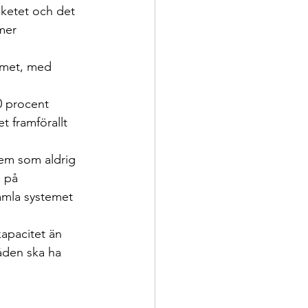
aketet och det 
mer 
emet, med 
0 procent 
 framförallt 
em som aldrig 
g på 
amla systemet 
kapacitet än 
åden ska ha 