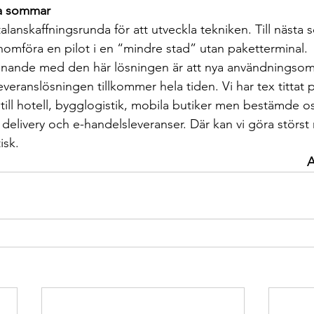
sta sommar
talanskaffningsrunda för att utveckla tekniken. Till näst
mföra en pilot i en “mindre stad” utan paketterminal.
nnande med den här lösningen är att nya användningso
leveranslösningen tillkommer hela tiden. Vi har tex tittat
 till hotell, bygglogistik, mobila butiker men bestämde oss
 delivery och e-handelsleveranser. Där kan vi göra störst 
isk.
A