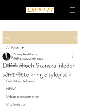
Post
All Posts
Conny Hertzberg
All Posts
Mar 8, 2022
2 min read
DiPP-R och Skanska inleder
Electric vehicle
samarbete kring citylogistik
Smart City
Last-Mile-Delivery
NEWS
Urban transportation
City logistics