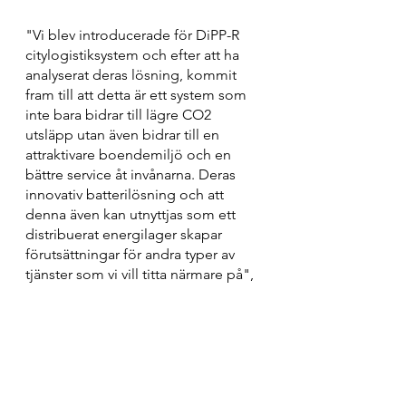
"Vi blev introducerade för DiPP-R 
citylogistiksystem och efter att ha 
analyserat deras lösning, kommit 
fram till att detta är ett system som 
inte bara bidrar till lägre CO2 
utsläpp utan även bidrar till en 
attraktivare boendemiljö och en 
bättre service åt invånarna. Deras 
innovativ batterilösning och att 
denna även kan utnyttjas som ett 
distribuerat energilager skapar 
förutsättningar för andra typer av 
tjänster som vi vill titta närmare på", 
säger Johan.
"Eftersom vårt citylogistiksystem 
adresserar flera utmaningar än 
klimatet, vänder sig vårt system 
också till flera intressenter. Ett 