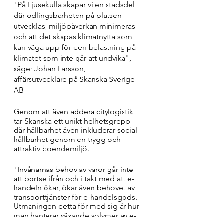
"På Ljusekulla skapar vi en stadsdel 
där odlingsbarheten på platsen 
utvecklas, miljöpåverkan minimeras 
och att det skapas klimatnytta som 
kan väga upp för den belastning på 
klimatet som inte går att undvika", 
säger Johan Larsson, 
affärsutvecklare på Skanska Sverige 
AB
Genom att även addera citylogistik 
tar Skanska ett unikt helhetsgrepp 
där hållbarhet även inkluderar social 
hållbarhet genom en trygg och 
attraktiv boendemiljö.
"Invånarnas behov av varor går inte 
att bortse ifrån och i takt med att e-
handeln ökar, ökar även behovet av 
transporttjänster för e-handelsgods. 
Utmaningen detta för med sig är hur 
man hanterar växande volymer av e-