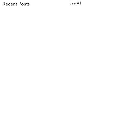
See All
Recent Posts
Comments
We are hiring!