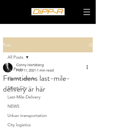
Post
All Posts
Conny Hertzberg
All Posts
Feb 11, 2021
1 min read
Framtidens last-mile-
Electric vehicle
delivery är här
Smart City
Last-Mile-Delivery
NEWS
Urban transportation
City logistics